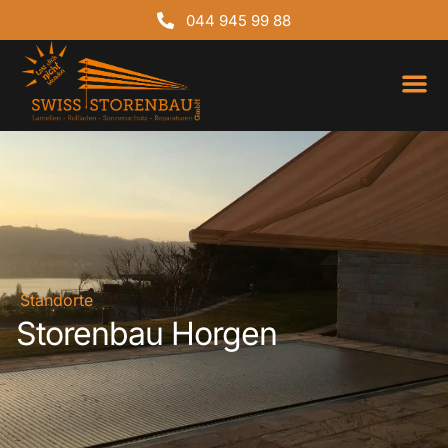
044 945 99 88
Über uns
Standorte
Storenbau Horgen