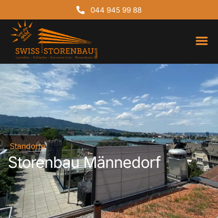
044 945 99 88
Über uns
Standorte
Storenbau Männedorf