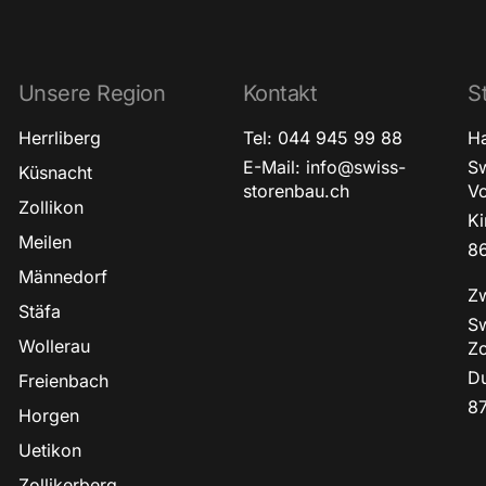
Unsere Region
Kontakt
S
Herrliberg
Tel: 044 945 99 88
Ha
E-Mail: info@swiss-
S
Küsnacht
storenbau.ch
Vo
Zollikon
Ki
Meilen
86
Männedorf
Zw
Stäfa
S
Wollerau
Zo
Du
Freienbach
87
Horgen
Uetikon
Zollikerberg