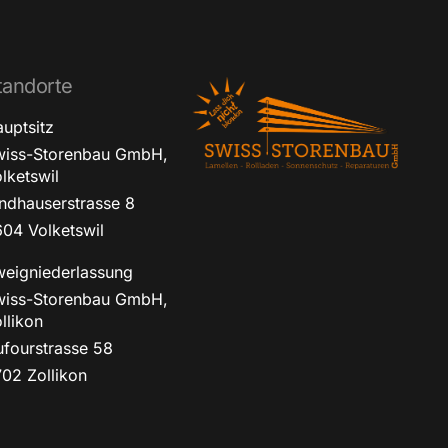
tandorte
uptsitz
wiss-Storenbau GmbH,
lketswil
ndhauserstrasse 8
04 Volketswil
eigniederlassung
wiss-Storenbau GmbH,
llikon
fourstrasse 58
02 Zollikon